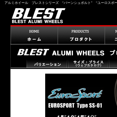
アルミホイール ブレストシリーズ “バーンシュポルト” “ユーロスポ